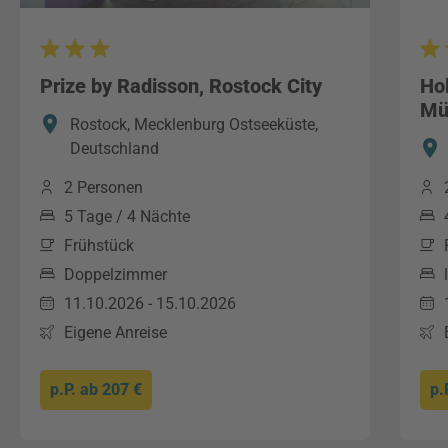
Prize by Radisson, Rostock City
Hol
Mü
Rostock, Mecklenburg Ostseeküste,
Deutschland
2 Personen
5 Tage / 4 Nächte
Frühstück
Doppelzimmer
11.10.2026 - 15.10.2026
Eigene Anreise
p.P. ab
207 €
p.