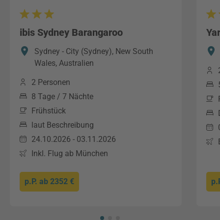
ibis Sydney Barangaroo
Ya
Sydney - City (Sydney), New South
Wales, Australien
2 Personen
8 Tage / 7 Nächte
Frühstück
laut Beschreibung
24.10.2026 - 03.11.2026
Inkl. Flug ab München
p.P. ab
2352 €
p.