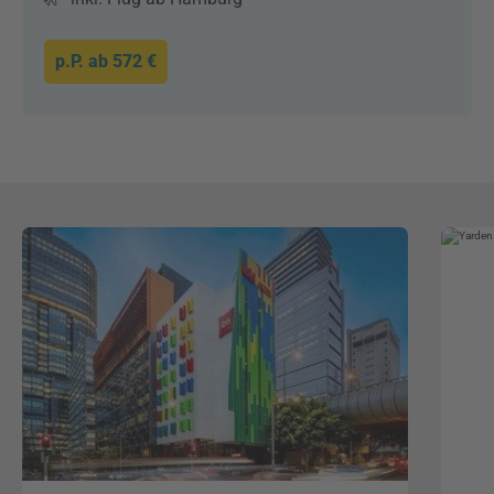
p.P. ab
572 €